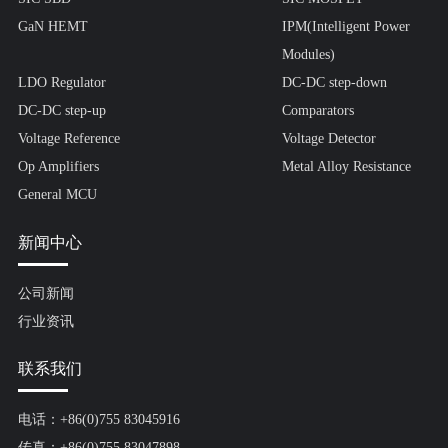
GaN HEMT
IPM(Intelligent Power
Modules)
LDO Regulator
DC-DC step-down
DC-DC step-up
Comparators
Voltage Reference
Voltage Detector
Op Amplifiers
Metal Alloy Resistance
General MCU
新闻中心
公司新闻
行业资讯
联系我们
电话：+86(0)755 83045916
传真：+86(0)755 83047898