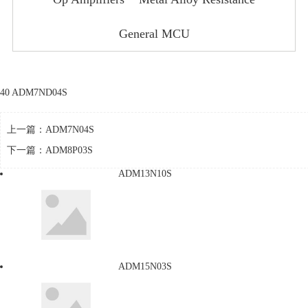
General MCU
40 ADM7ND04S
上一篇：
ADM7N04S
下一篇：
ADM8P03S
ADM13N10S
ADM15N03S