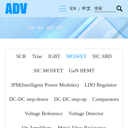
EN
中文
|
SCR
Triac
IGBT
MOSFET
SIC SBD
SIC MOSFET
GaN HEMT
IPM(Intelligent Power Modules)
LDO Regulator
DC-DC step-down
DC-DC step-up
Comparators
Voltage Reference
Voltage Detector
Op Amplifiers
Metal Alloy Resistance