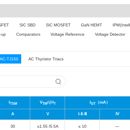
SFET
SIC SBD
SIC MOSFET
GaN HEMT
IPM(Intel
-up
Comparators
Voltage Reference
Voltage Detector
AC-TJ150
AC Thyristor Triacs
I
V
/@I
I
（mA）
TSM
TM
T
GT
A
V
Ⅰ-Ⅱ-Ⅲ
Ⅳ
30
≤1.55 /5.5A
≤ 10
—