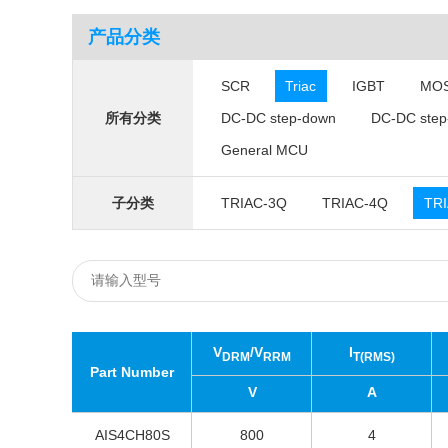
产品分类
SCR
Triac
IGBT
MO
DC-DC step-down
DC-DC step
所有分类
General MCU
TRIAC-3Q
TRIAC-4Q
TRI
子分类
V
/V
I
DRM
RRM
T(RMS)
Part Number
V
A
AIS4CH80S
800
4