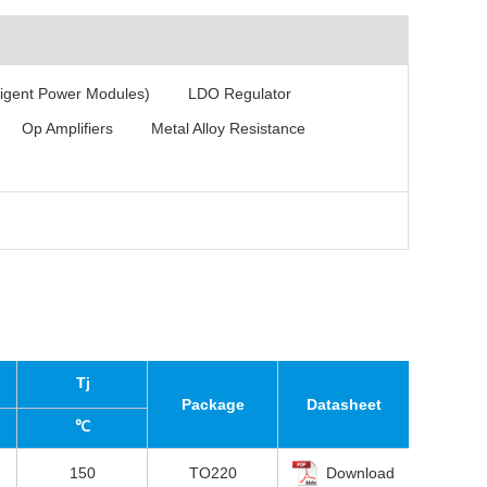
ligent Power Modules)
LDO Regulator
Op Amplifiers
Metal Alloy Resistance
Tj
Package
Datasheet
℃
150
TO220
Download