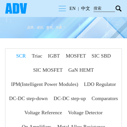
EN
中文
|
SCR
Triac
IGBT
MOSFET
SIC SBD
SIC MOSFET
GaN HEMT
IPM(Intelligent Power Modules)
LDO Regulator
DC-DC step-down
DC-DC step-up
Comparators
Voltage Reference
Voltage Detector
Op Amplifiers
Metal Alloy Resistance