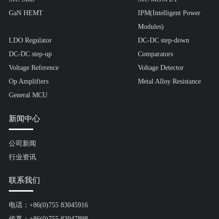
GaN HEMT
IPM(Intelligent Power
Modules)
LDO Regulator
DC-DC step-down
DC-DC step-up
Comparators
Voltage Reference
Voltage Detector
Op Amplifiers
Metal Alloy Resistance
General MCU
新闻中心
公司新闻
行业资讯
联系我们
电话：+86(0)755 83045916
传真：+86(0)755 83047898