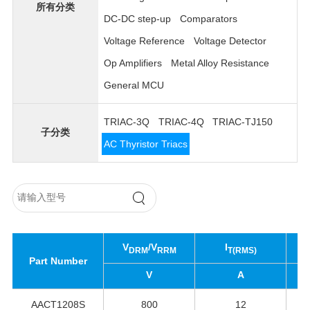
所有分类
DC-DC step-up
Comparators
Voltage Reference
Voltage Detector
Op Amplifiers
Metal Alloy Resistance
General MCU
TRIAC-3Q
TRIAC-4Q
TRIAC-TJ150
子分类
AC Thyristor Triacs
V
/V
I
DRM
RRM
T(RMS)
Part Number
V
A
AACT1208S
800
12