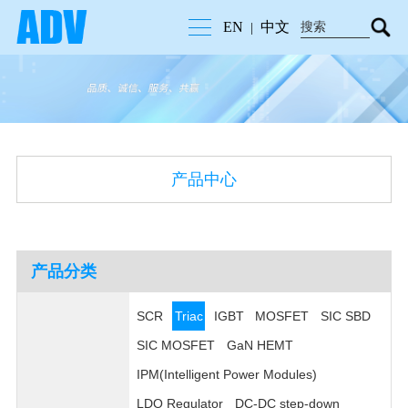
EN
中文
|
产品中心
产品分类
SCR
Triac
IGBT
MOSFET
SIC SBD
SIC MOSFET
GaN HEMT
IPM(Intelligent Power Modules)
LDO Regulator
DC-DC step-down