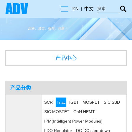
EN
中文
|
产品中心
产品分类
SCR
Triac
IGBT
MOSFET
SIC SBD
SIC MOSFET
GaN HEMT
IPM(Intelligent Power Modules)
LDO Regulator
DC-DC step-down