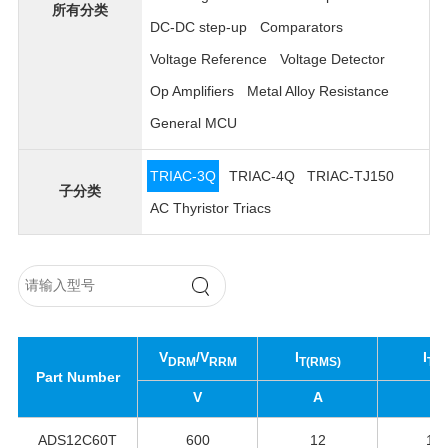
所有分类
DC-DC step-up
Comparators
Voltage Reference
Voltage Detector
Op Amplifiers
Metal Alloy Resistance
General MCU
TRIAC-3Q
TRIAC-4Q
TRIAC-TJ150
子分类
AC Thyristor Triacs
V
/V
I
I
DRM
RRM
T(RMS)
TS
Part Number
V
A
A
ADS12C60T
600
12
12