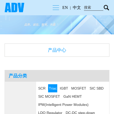
EN
中文
|
产品中心
产品分类
SCR
Triac
IGBT
MOSFET
SIC SBD
SIC MOSFET
GaN HEMT
IPM(Intelligent Power Modules)
LDO Regulator
DC-DC step-down