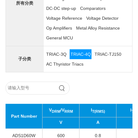
所有分类
DC-DC step-up
Comparators
Voltage Reference
Voltage Detector
Op Amplifiers
Metal Alloy Resistance
General MCU
TRIAC-3Q
TRIAC-4Q
TRIAC-TJ150
子分类
AC Thyristor Triacs
V
/V
I
I
DRM
RRM
T(RMS)
TS
Part Number
V
A
A
ADS1D60W
600
0.8
8