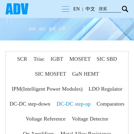
EN
中文
|
SCR
Triac
IGBT
MOSFET
SIC SBD
SIC MOSFET
GaN HEMT
IPM(Intelligent Power Modules)
LDO Regulator
DC-DC step-down
DC-DC step-up
Comparators
Voltage Reference
Voltage Detector
Op Amplifiers
Metal Alloy Resistance