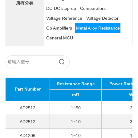
所有分类
DC-DC step-up
Comparators
Voltage Reference
Voltage Detector
Op Amplifiers
Metal Alloy Resistance
General MCU
Resistance Range
Power Rating
Part Number
mΩ
W
AD2512
1~50
2
AD2512
1~10
3
AD1206
1~10
1