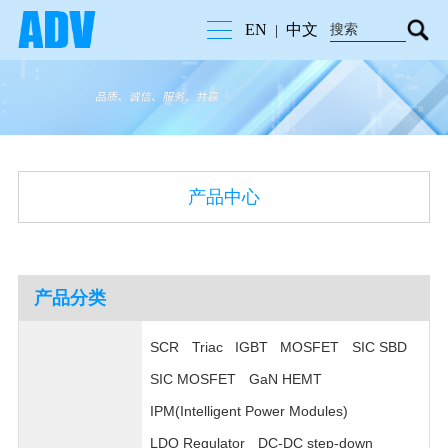
EN
中文
|
产品中心
产品分类
SCR
Triac
IGBT
MOSFET
SIC SBD
SIC MOSFET
GaN HEMT
IPM(Intelligent Power Modules)
LDO Regulator
DC-DC step-down