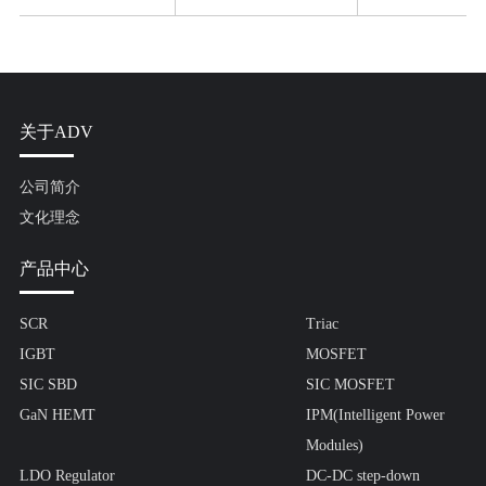
关于ADV
公司简介
文化理念
产品中心
SCR
Triac
IGBT
MOSFET
SIC SBD
SIC MOSFET
GaN HEMT
IPM(Intelligent Power
Modules)
LDO Regulator
DC-DC step-down