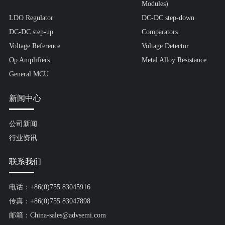
Modules)
LDO Regulator
DC-DC step-down
DC-DC step-up
Comparators
Voltage Reference
Voltage Detector
Op Amplifiers
Metal Alloy Resistance
General MCU
新闻中心
公司新闻
行业资讯
联系我们
电话：+86(0)755 83045916
传真：+86(0)755 83047898
邮箱：China-sales@advsemi.com