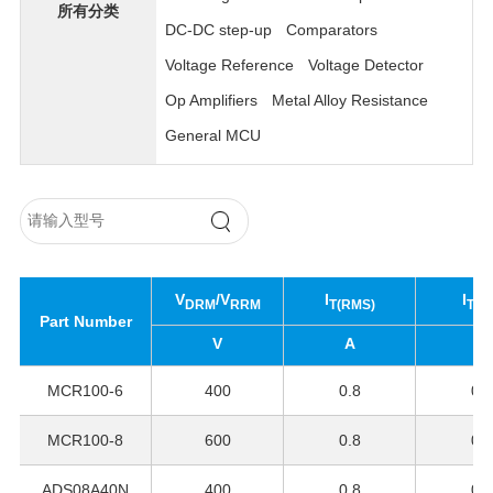
所有分类
DC-DC step-up
Comparators
Voltage Reference
Voltage Detector
Op Amplifiers
Metal Alloy Resistance
General MCU
V
/V
I
I
DRM
RRM
T(RMS)
T(A
Part Number
V
A
A
MCR100-6
400
0.8
0.5
MCR100-8
600
0.8
0.5
ADS08A40N
400
0.8
0.5