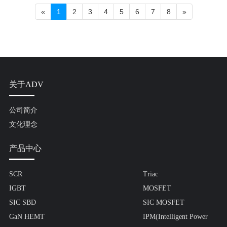
«
1
2
3
4
5
6
7
8
»
关于ADV
公司简介
文化理念
产品中心
SCR
Triac
IGBT
MOSFET
SIC SBD
SIC MOSFET
GaN HEMT
IPM(Intelligent Power