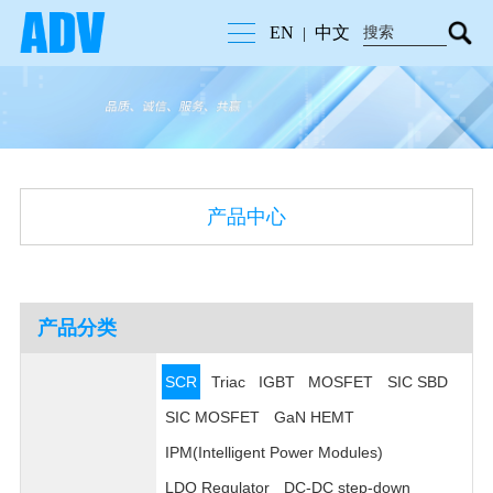
EN
中文
|
产品中心
产品分类
SCR
Triac
IGBT
MOSFET
SIC SBD
SIC MOSFET
GaN HEMT
IPM(Intelligent Power Modules)
LDO Regulator
DC-DC step-down