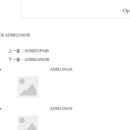
Op
30 ADM025N03B
上一篇：
ADM025P04B
下一篇：
ADM024N03B
ADM13N10S
ADM15N03S