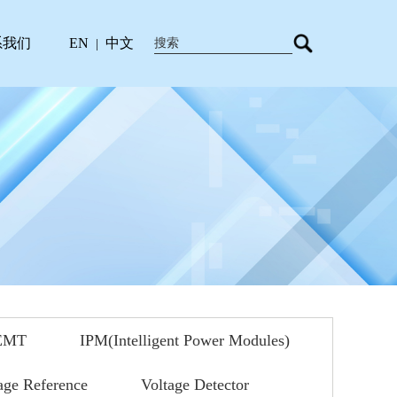
系我们
EN
中文
|
EMT
IPM(Intelligent Power Modules)
age Reference
Voltage Detector