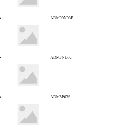
ADM90N03E
ADM7ND02
ADM8P03S