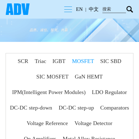
EN
中文
|
SCR
Triac
IGBT
MOSFET
SIC SBD
SIC MOSFET
GaN HEMT
IPM(Intelligent Power Modules)
LDO Regulator
DC-DC step-down
DC-DC step-up
Comparators
Voltage Reference
Voltage Detector
Op Amplifiers
Metal Alloy Resistance