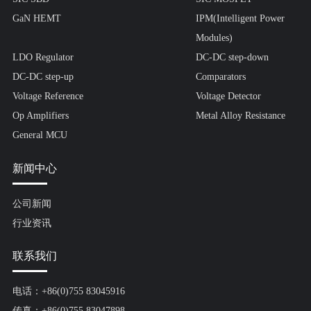
GaN HEMT
IPM(Intelligent Power
Modules)
LDO Regulator
DC-DC step-down
DC-DC step-up
Comparators
Voltage Reference
Voltage Detector
Op Amplifiers
Metal Alloy Resistance
General MCU
新闻中心
公司新闻
行业资讯
联系我们
电话：+86(0)755 83045916
传真：+86(0)755 83047898