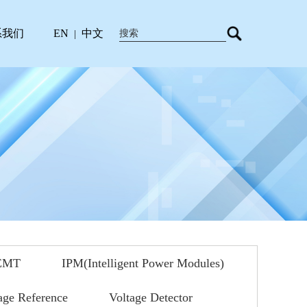
系我们
EN
中文
|
EMT
IPM(Intelligent Power Modules)
age Reference
Voltage Detector