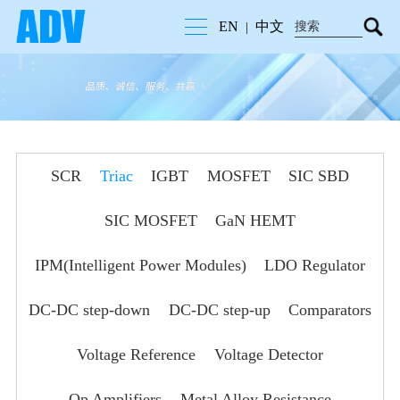
EN
中文
|
SCR
Triac
IGBT
MOSFET
SIC SBD
SIC MOSFET
GaN HEMT
IPM(Intelligent Power Modules)
LDO Regulator
DC-DC step-down
DC-DC step-up
Comparators
Voltage Reference
Voltage Detector
Op Amplifiers
Metal Alloy Resistance