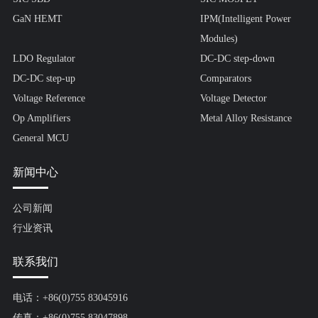
GaN HEMT
IPM(Intelligent Power
Modules)
LDO Regulator
DC-DC step-down
DC-DC step-up
Comparators
Voltage Reference
Voltage Detector
Op Amplifiers
Metal Alloy Resistance
General MCU
新闻中心
公司新闻
行业资讯
联系我们
电话：+86(0)755 83045916
传真：+86(0)755 83047898