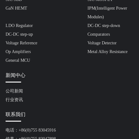
GaN HEMT
IPM(Intelligent Power
Modules)
LDO Regulator
DC-DC step-down
DC-DC step-up
Comparators
Voltage Reference
Voltage Detector
Op Amplifiers
Metal Alloy Resistance
General MCU
新闻中心
公司新闻
行业资讯
联系我们
电话：+86(0)755 83045916
传真：+86(0)755 83047898