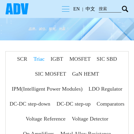
EN
中文
|
SCR
Triac
IGBT
MOSFET
SIC SBD
SIC MOSFET
GaN HEMT
IPM(Intelligent Power Modules)
LDO Regulator
DC-DC step-down
DC-DC step-up
Comparators
Voltage Reference
Voltage Detector
Op Amplifiers
Metal Alloy Resistance