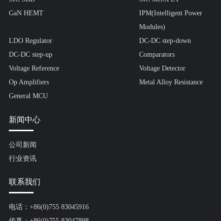
GaN HEMT
IPM(Intelligent Power
Modules)
LDO Regulator
DC-DC step-down
DC-DC step-up
Comparators
Voltage Reference
Voltage Detector
Op Amplifiers
Metal Alloy Resistance
General MCU
新闻中心
公司新闻
行业资讯
联系我们
电话：+86(0)755 83045916
传真：+86(0)755 83047898