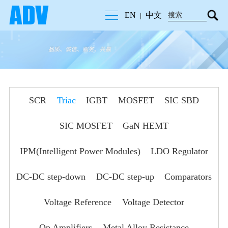
EN
中文
|
SCR
Triac
IGBT
MOSFET
SIC SBD
SIC MOSFET
GaN HEMT
IPM(Intelligent Power Modules)
LDO Regulator
DC-DC step-down
DC-DC step-up
Comparators
Voltage Reference
Voltage Detector
Op Amplifiers
Metal Alloy Resistance