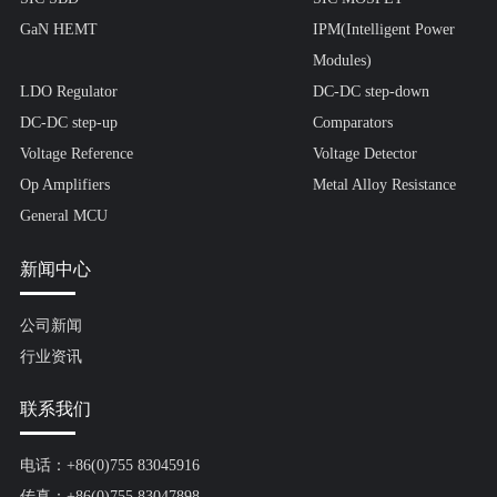
GaN HEMT
IPM(Intelligent Power
Modules)
LDO Regulator
DC-DC step-down
DC-DC step-up
Comparators
Voltage Reference
Voltage Detector
Op Amplifiers
Metal Alloy Resistance
General MCU
新闻中心
公司新闻
行业资讯
联系我们
电话：+86(0)755 83045916
传真：+86(0)755 83047898