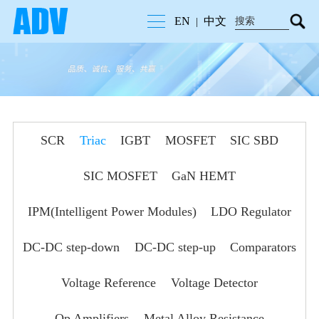
EN
中文
|
SCR
Triac
IGBT
MOSFET
SIC SBD
SIC MOSFET
GaN HEMT
IPM(Intelligent Power Modules)
LDO Regulator
DC-DC step-down
DC-DC step-up
Comparators
Voltage Reference
Voltage Detector
Op Amplifiers
Metal Alloy Resistance