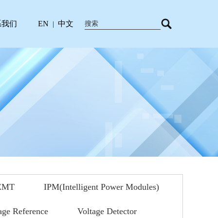
系我们
EN
中文
|
EMT
IPM(Intelligent Power Modules)
age Reference
Voltage Detector