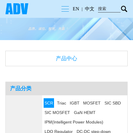
EN
中文
|
产品中心
产品分类
SCR
Triac
IGBT
MOSFET
SIC SBD
SIC MOSFET
GaN HEMT
IPM(Intelligent Power Modules)
LDO Regulator
DC-DC step-down