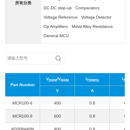
所有分类
DC-DC step-up
Comparators
Voltage Reference
Voltage Detector
Op Amplifiers
Metal Alloy Resistance
General MCU
V
/V
I
I
DRM
RRM
T(RMS)
T(A
Part Number
V
A
A
MCR100-6
400
0.8
0.5
MCR100-8
600
0.8
0.5
ADS08A40N
400
0.8
0.5