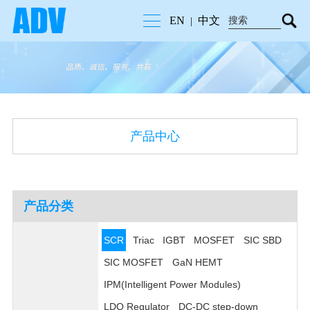
EN
中文
|
产品中心
产品分类
SCR
Triac
IGBT
MOSFET
SIC SBD
SIC MOSFET
GaN HEMT
IPM(Intelligent Power Modules)
LDO Regulator
DC-DC step-down