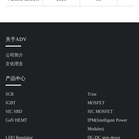
关于ADV
公司简介
文化理念
产品中心
SCR
Triac
IGBT
MOSFET
SIC SBD
SIC MOSFET
GaN HEMT
IPM(Intelligent Power
Modules)
LDO Regulator
DC-DC step-down