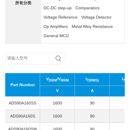
所有分类
DC-DC step-up
Comparators
Voltage Reference
Voltage Detector
Op Amplifiers
Metal Alloy Resistance
General MCU
V
/V
I
I
DRM
RRM
T(RMS)
T(A
Part Number
V
A
A
ADS90A160SS
1600
90
56
ADS90A160S
1600
90
56
ADS90A160SW
1600
90
56