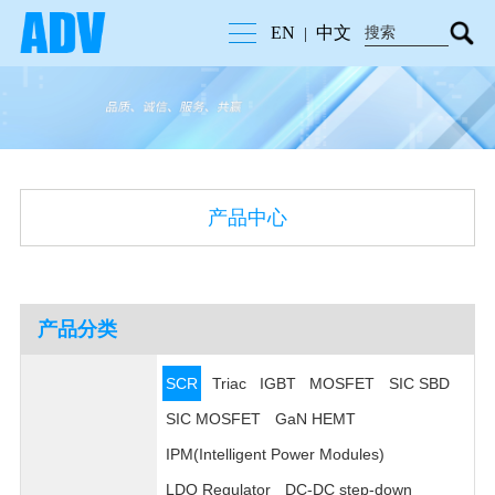
EN
中文
|
产品中心
产品分类
SCR
Triac
IGBT
MOSFET
SIC SBD
SIC MOSFET
GaN HEMT
IPM(Intelligent Power Modules)
LDO Regulator
DC-DC step-down