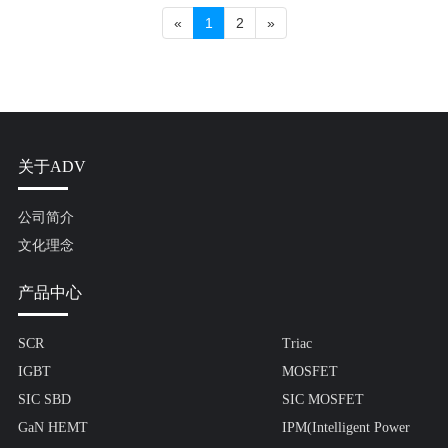
«
1
2
»
关于ADV
公司简介
文化理念
产品中心
SCR
Triac
IGBT
MOSFET
SIC SBD
SIC MOSFET
GaN HEMT
IPM(Intelligent Power