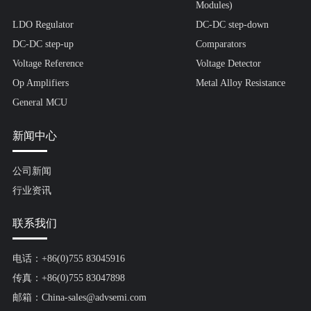
Modules)
LDO Regulator
DC-DC step-down
DC-DC step-up
Comparators
Voltage Reference
Voltage Detector
Op Amplifiers
Metal Alloy Resistance
General MCU
新闻中心
公司新闻
行业资讯
联系我们
电话：+86(0)755 83045916
传真：+86(0)755 83047898
邮箱：China-sales@advsemi.com