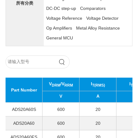
所有分类
DC-DC step-up
Comparators
Voltage Reference
Voltage Detector
Op Amplifiers
Metal Alloy Resistance
General MCU
V
/V
I
I
DRM
RRM
T(RMS)
T(A
Part Number
V
A
A
ADS20A60S
600
20
13
ADS20A60
600
20
13
ADS20A60FS
600
20
13