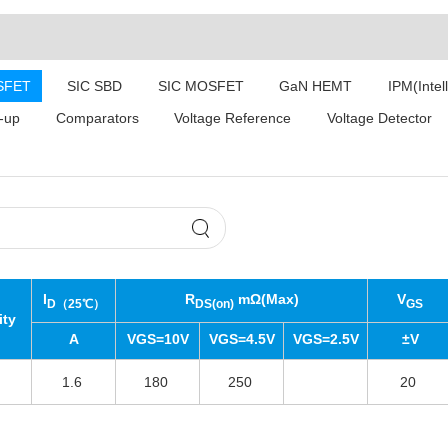
SFET
SIC SBD
SIC MOSFET
GaN HEMT
IPM(Intel
-up
Comparators
Voltage Reference
Voltage Detector
I
R
mΩ(Max)
V
D（25℃）
DS(on)
GS
ity
A
VGS=10V
VGS=4.5V
VGS=2.5V
±V
1.6
180
250
20