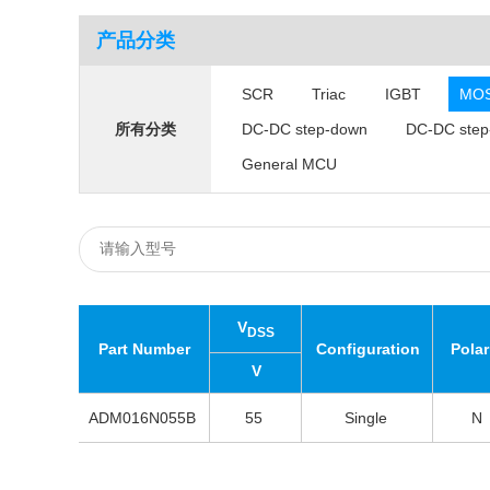
产品分类
SCR
Triac
IGBT
MO
DC-DC step-down
DC-DC step
所有分类
General MCU
V
DSS
Part Number
Configuration
Polar
V
ADM016N055B
55
Single
N