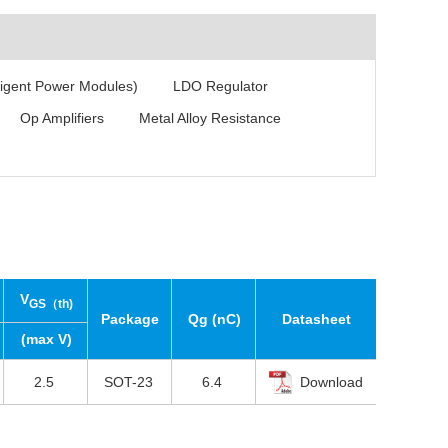
ligent Power Modules)
LDO Regulator
Op Amplifiers
Metal Alloy Resistance
V
GS（th)
Package
Qg (nC)
Datasheet
(max V)
2.5
SOT-23
6.4
Download