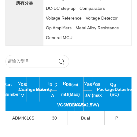
所有分类
DC-DC step-up
Comparators
Voltage Reference
Voltage Detector
Op Amplifiers
Metal Alloy Resistance
General MCU
R
V
V
I
V
Part
Qg
DS(on)
GS（th)
DSS
D（25℃）
GS
Configuration
Polarity
Package
Datasheet
Number
(nC)
mΩ(Max)
(max
V
A
±V
VGS=10V
VGS=4.5V
VGS=2.5V
V)
ADM4616S
30
Dual
P