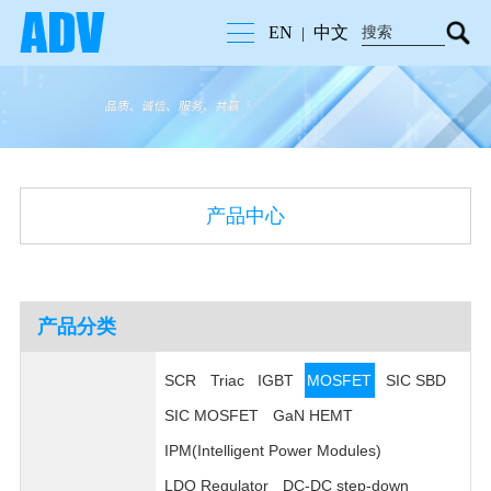
EN
中文
|
产品中心
产品分类
SCR
Triac
IGBT
MOSFET
SIC SBD
SIC MOSFET
GaN HEMT
IPM(Intelligent Power Modules)
LDO Regulator
DC-DC step-down