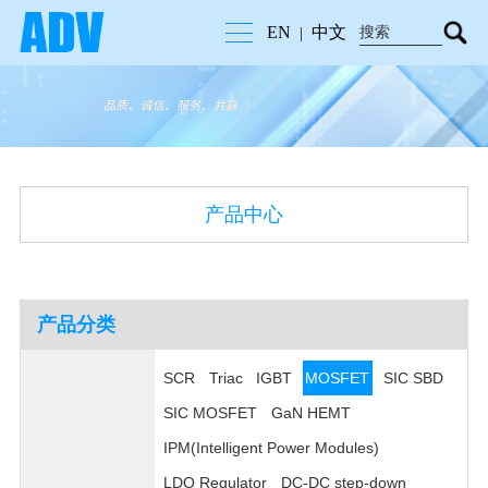
EN
中文
|
产品中心
产品分类
SCR
Triac
IGBT
MOSFET
SIC SBD
SIC MOSFET
GaN HEMT
IPM(Intelligent Power Modules)
LDO Regulator
DC-DC step-down