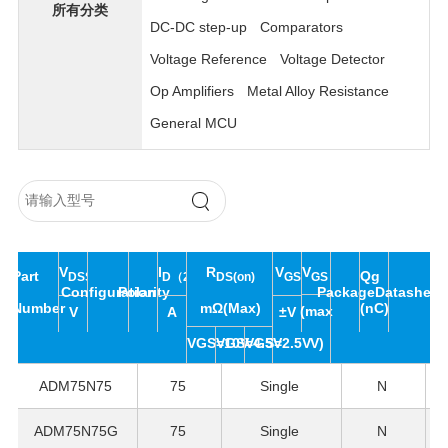
所有分类
DC-DC step-up
Comparators
Voltage Reference
Voltage Detector
Op Amplifiers
Metal Alloy Resistance
General MCU
R
V
V
I
V
Part
Qg
DS(on)
GS（th)
DSS
D（25℃）
GS
Configuration
Polarity
Package
Datasheet
Number
(nC)
mΩ(Max)
(max
V
A
±V
VGS=10V
VGS=4.5V
VGS=2.5V
V)
ADM75N75
75
Single
N
ADM75N75G
75
Single
N