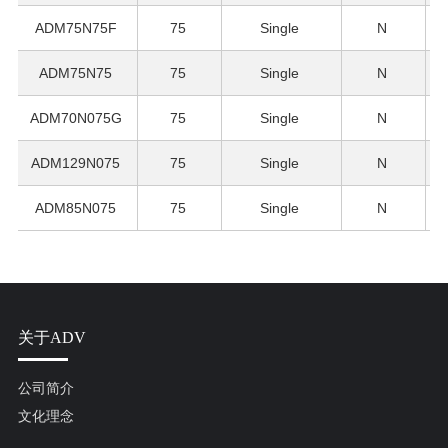
ADM75N75F
75
Single
N
ADM75N75
75
Single
N
ADM70N075G
75
Single
N
ADM129N075
75
Single
N
ADM85N075
75
Single
N
关于ADV
公司简介
文化理念