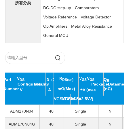
所有分类
DC-DC step-up
Comparators
Voltage Reference
Voltage Detector
Op Amplifiers
Metal Alloy Resistance
General MCU
R
V
V
I
V
Part
Qg
DS(on)
GS（th)
DSS
D（25℃）
GS
Configuration
Polarity
Package
Datasheet
Number
(nC)
mΩ(Max)
(max
V
A
±V
VGS=10V
VGS=4.5V
VGS=2.5V
V)
ADM170N04
40
Single
N
ADM170N04G
40
Single
N