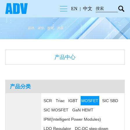
EN
中文
|
产品中心
产品分类
SCR
Triac
IGBT
MOSFET
SIC SBD
SIC MOSFET
GaN HEMT
IPM(Intelligent Power Modules)
LDO Regulator
DC-DC step-down