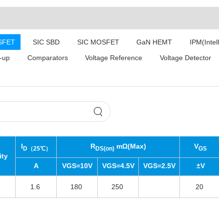
SFET
SIC SBD
SIC MOSFET
GaN HEMT
IPM(Intel
-up
Comparators
Voltage Reference
Voltage Detector
I
R
mΩ(Max)
V
D（25℃）
DS(on)
GS
ity
A
VGS=10V
VGS=4.5V
VGS=2.5V
±V
1.6
180
250
20