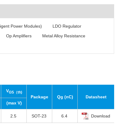
ligent Power Modules)
LDO Regulator
Op Amplifiers
Metal Alloy Resistance
V
GS（th)
Package
Qg (nC)
Datasheet
(max V)
2.5
SOT-23
6.4
Download