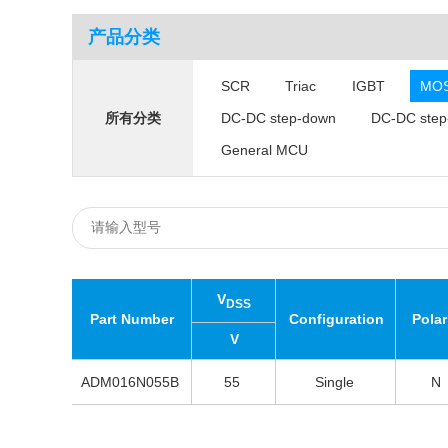
产品分类
SCR
Triac
IGBT
MO
DC-DC step-down
DC-DC step
所有分类
General MCU
V
DSS
Part Number
Configuration
Polar
V
ADM016N055B
55
Single
N